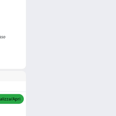
esso
alizza/Apri