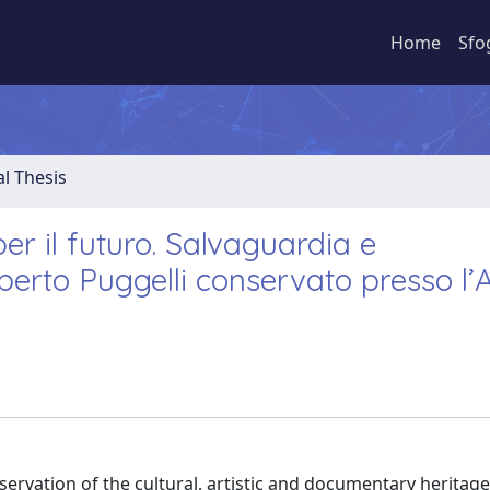
Home
Sfo
al Thesis
er il futuro. Salvaguardia e
mberto Puggelli conservato presso l’
nservation of the cultural, artistic and documentary heritage