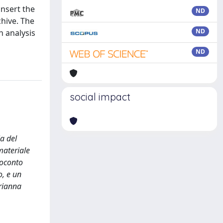
insert the
ND
chive. The
ND
n analysis
ND
social impact
ia del
materiale
soconto
o, e un
arianna