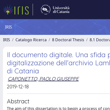
IRIS
IRIS
Catalogo Ricerca
8 Doctoral Thesis
8.1 Doctor
Il documento digitale. Una sfida p
digitalizzazione dell’archivio La
di Catania
CAPONETTO, PAOLO GIUSEPPE
2019-12-18
Abstract
The aim of this dissertation is to begin a process of co