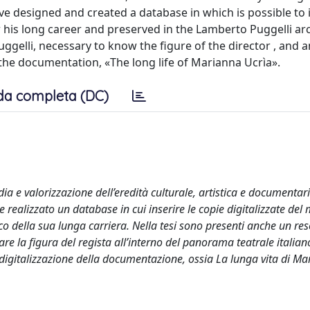
ave designed and created a database in which is possible to 
ver his long career and preserved in the Lamberto Puggelli ar
uggelli, necessary to know the figure of the director , and a
 the documentation, «The long life of Marianna Ucrìa».
da completa (DC)
dia e valorizzazione dell’eredità culturale, artistica e documentar
e realizzato un database in cui inserire le copie digitalizzate del 
arco della sua lunga carriera. Nella tesi sono presenti anche un re
re la figura del regista all’interno del panorama teatrale italian
digitalizzazione della documentazione, ossia La lunga vita di M