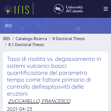
IRIS
IRIS
Catalogo Ricerca
8 Doctoral Thesis
8.1 Doctoral Thesis
Tassi di risalita vs. degassamento in
sistemi vulcanici basici:
quantificazione del parametro
tempo come fattore primario di
controllo dell’esplosività delle
eruzioni
ZUCCARELLO, FRANCESCO
2021-04-23