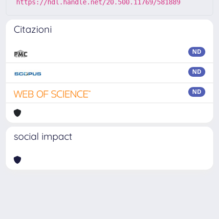
https://hdl.handle.net/20.500.11769/581889
Citazioni
ND
ND
ND
social impact
Powered by
IRIS
-
about IRIS
-