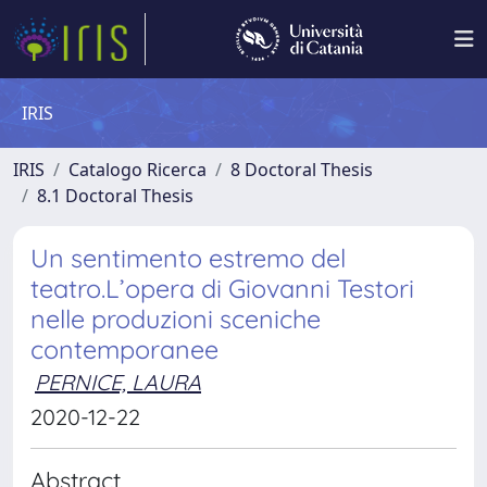
IRIS
IRIS
Catalogo Ricerca
8 Doctoral Thesis
8.1 Doctoral Thesis
Un sentimento estremo del
teatro.L’opera di Giovanni Testori
nelle produzioni sceniche
contemporanee
PERNICE, LAURA
2020-12-22
Abstract