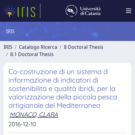
IRIS
IRIS
Catalogo Ricerca
8 Doctoral Thesis
8.1 Doctoral Thesis
Co-costruzione di un sistema d
informazione di indicatori di
sostenibilità e qualità ibridi, per la
valorizzazione della piccola pesca
artigianale del Mediterraneo
MONACO, CLARA
2016-12-10