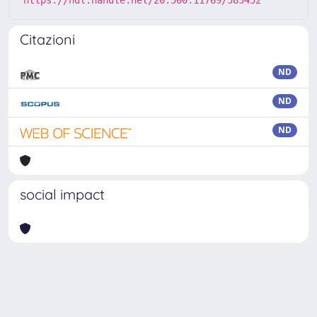
https://hdl.handle.net/20.500.11769/583452
Citazioni
ND
ND
ND
social impact
Powered by
IRIS
-
about IRIS
-