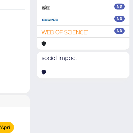
ND
ND
ND
social impact
/Apri