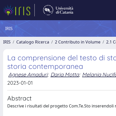
IRIS
IRIS
Catalogo Ricerca
2 Contributo in Volume
2.1 C
La comprensione del testo di sto
storia contemporanea
Agnese Amaduri
;
Daria Motta
;
Melania Nucif
2023-01-01
Abstract
Descrive i risultati del progetto Com.Te.Sto inserendoli n