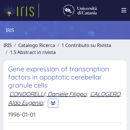
IRIS
IRIS
Catalogo Ricerca
1 Contributo su Rivista
1.5 Abstract in rivista
Gene expression of transcription
factors in apoptotic cerebellar
granule cells
CONDORELLI, Daniele Filippo
;
CALOGERO,
Aldo Eugenio
;
1996-01-01