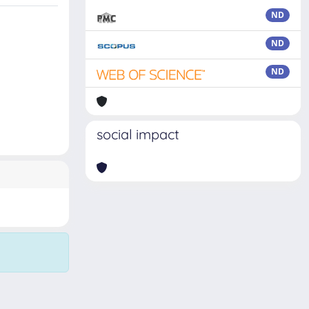
ND
ND
ND
social impact