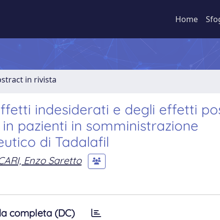
Home
Sfo
stract in rivista
ti indesiderati e degli effetti posi
 in pazienti in somministrazione
utico di Tadalafil
CARI, Enzo Saretto
a completa (DC)