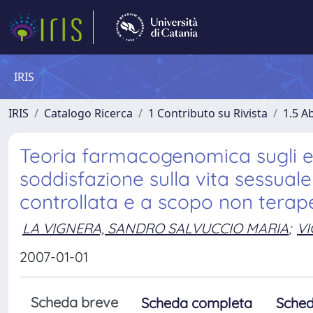
IRIS
IRIS
Catalogo Ricerca
1 Contributo su Rivista
1.5 Ab
Teoria farmacogenomica sugli effet
soddisfazione sulla vita sessuale
controllata e a scopo non terape
LA VIGNERA, SANDRO SALVUCCIO MARIA
;
VI
2007-01-01
Scheda breve
Scheda completa
Sched