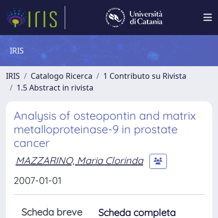
IRIS
IRIS
Catalogo Ricerca
1 Contributo su Rivista
1.5 Abstract in rivista
Analysis of osteopontin and matrix
metalloproteinase-9 in prostate
cancer
MAZZARINO, Maria Clorinda
2007-01-01
Scheda breve
Scheda completa