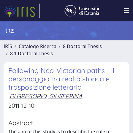
IRIS
IRIS
Catalogo Ricerca
8 Doctoral Thesis
8.1 Doctoral Thesis
Following Neo-Victorian paths - Il
personaggio tra realtà storica e
trasposizione letteraria
DI GREGORIO, GIUSEPPINA
2011-12-10
Abstract
The aim of this study is to describe the role of