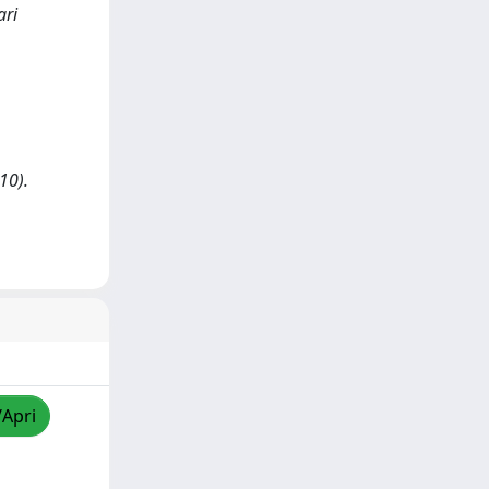
ari
10).
/Apri