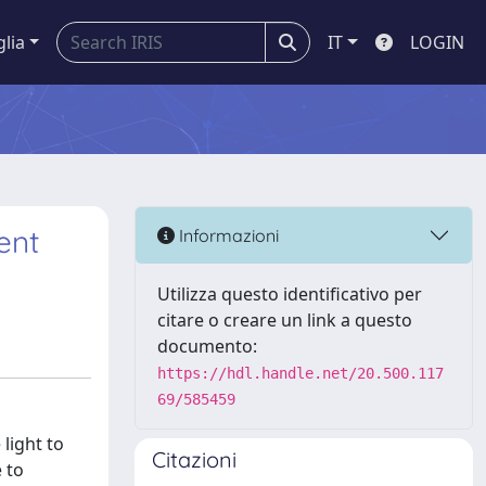
glia
IT
LOGIN
ent
Informazioni
Utilizza questo identificativo per
citare o creare un link a questo
documento:
https://hdl.handle.net/20.500.117
69/585459
 light to
Citazioni
 to