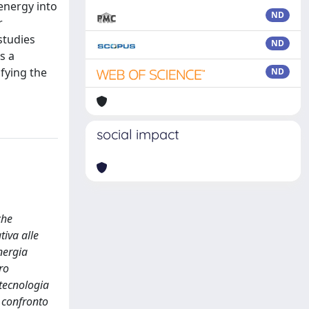
 energy into
ND
r
studies
ND
s a
fying the
ND
social impact
che
iva alle
nergia
ro
 tecnologia
n confronto