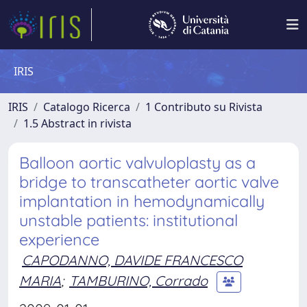
IRIS
IRIS
Catalogo Ricerca
1 Contributo su Rivista
1.5 Abstract in rivista
Balloon aortic valvuloplasty as a
bridge to transcatheter aortic valve
implantation in hemodynamically
unstable patients: institutional
experience
CAPODANNO, DAVIDE FRANCESCO
MARIA
;
TAMBURINO, Corrado