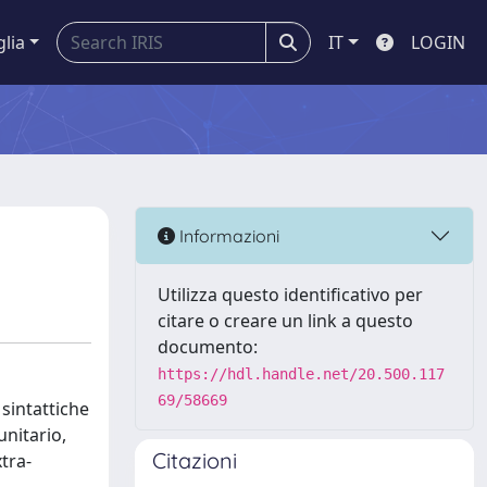
glia
IT
LOGIN
Informazioni
Utilizza questo identificativo per
citare o creare un link a questo
documento:
https://hdl.handle.net/20.500.117
69/58669
 sintattiche
unitario,
Citazioni
xtra-