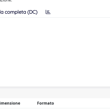
azione.
a completa (DC)
imensione
Formato