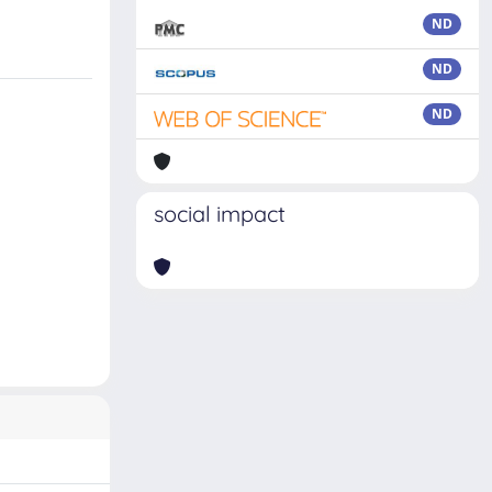
ND
ND
ND
social impact