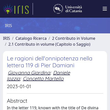
IRIS
IRIS
Catalogo Ricerca
2 Contributo in Volume
2.1 Contributo in volume (Capitolo o Saggio)
Le ragioni dell'onnipotenza nella
lettera 119 di Pier Damiani
Giovanna Giardina
;
Daniele
Iozzia
;
Concetto Martello
2023-01-01
Abstract
In the letter 119, known with the title of De divina