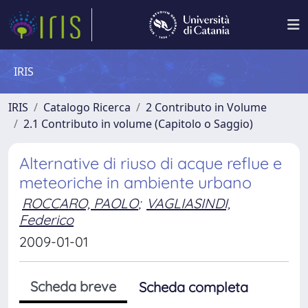
IRIS
IRIS
Catalogo Ricerca
2 Contributo in Volume
2.1 Contributo in volume (Capitolo o Saggio)
Alternative di riuso di acque reflue e
meteoriche in ambiente urbano
ROCCARO, PAOLO
;
VAGLIASINDI,
Federico
2009-01-01
Scheda breve
Scheda completa