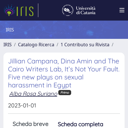
IRIS
IRIS
Catalogo Ricerca
1 Contributo su Rivista
Jillian Campana, Dina Amin and The
Cairo Writers Lab, It’s Not Your Fault.
Five new plays on sexual
harassment in Egypt
Alba Rosa Suriano
Primo
2023-01-01
Scheda breve
Scheda completa