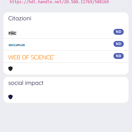
https://hdl.handle.net/20.500.11769/588169
Citazioni
ND
ND
ND
social impact
Powered by
IRIS
-
about IRIS
-