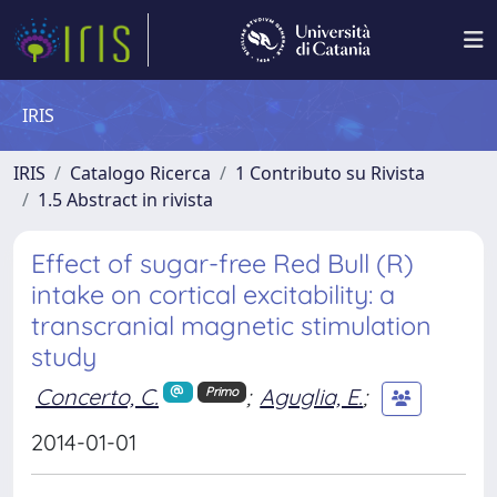
IRIS
IRIS
Catalogo Ricerca
1 Contributo su Rivista
1.5 Abstract in rivista
Effect of sugar-free Red Bull (R)
intake on cortical excitability: a
transcranial magnetic stimulation
study
Concerto, C.
;
Aguglia, E.
;
Primo
2014-01-01