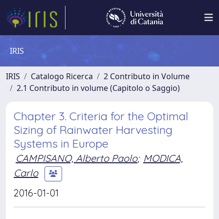
IRIS
IRIS
Catalogo Ricerca
2 Contributo in Volume
2.1 Contributo in volume (Capitolo o Saggio)
Chapter 3. Criteria for the Optimal
Sizing of Rainwater Harvesting
Systems in Europe
CAMPISANO, Alberto Paolo
;
MODICA,
Carlo
2016-01-01