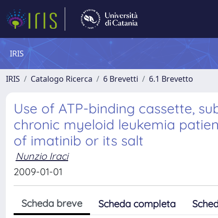
IRIS
IRIS
Catalogo Ricerca
6 Brevetti
6.1 Brevetto
Use of ATP-binding cassette, su
chronic myeloid leukemia patien
of imatinib or its salt
Nunzio Iraci
2009-01-01
Scheda breve
Scheda completa
Sched