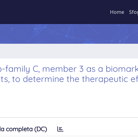
Home
Sfo
b-family C, member 3 as a biomark
ts, to determine the therapeutic e
a completa (DC)