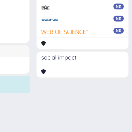
ND
ND
ND
social impact