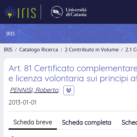
IRIS
IRIS
Catalogo Ricerca
2 Contributo in Volume
2.1 C
Art. 81 Certificato complementare 
e licenza volontaria sui principi a
PENNISI, Roberto
;
2013-01-01
Scheda breve
Scheda completa
Sche