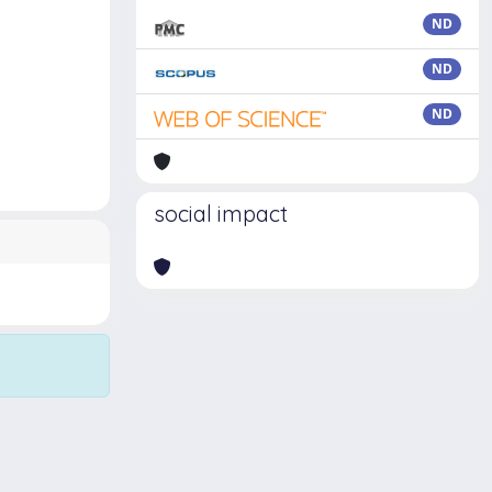
ND
ND
ND
social impact