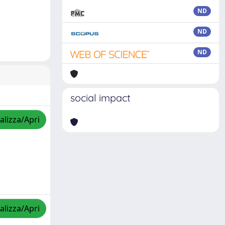
ND
ND
ND
social impact
alizza/Apri
alizza/Apri