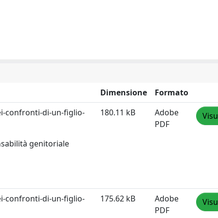
Dimensione
Formato
-confronti-di-un-figlio-
180.11 kB
Adobe
Visu
PDF
abilità genitoriale
-confronti-di-un-figlio-
175.62 kB
Adobe
Visu
PDF