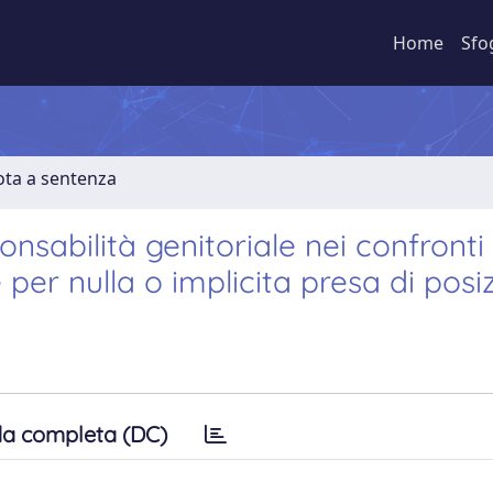
Home
Sfo
ota a sentenza
sabilità genitoriale nei confronti 
per nulla o implicita presa di posi
a completa (DC)