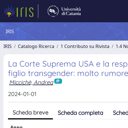
IRIS
IRIS
Catalogo Ricerca
1 Contributo su Rivista
1.4 N
La Corte Suprema USA e la respon
figlio transgender: molto rumore 
Miccichè, Andrea
2024-01-01
Scheda breve
Scheda completa
Sched
Anno