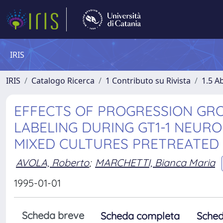
IRIS
IRIS
Catalogo Ricerca
1 Contributo su Rivista
1.5 Ab
EFFECTS OF PROGRESSION GR
LABELING DURING GT1-1 NEURO
MIXED CULTURES PRETREATED
AVOLA, Roberto
;
MARCHETTI, Bianca Maria
1995-01-01
Scheda breve
Scheda completa
Sched