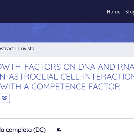
Home
Sfo
stract in rivista
OWTH-FACTORS ON DNA AND RN
N-ASTROGLIAL CELL-INTERACTION
 WITH A COMPETENCE FACTOR
a completa (DC)