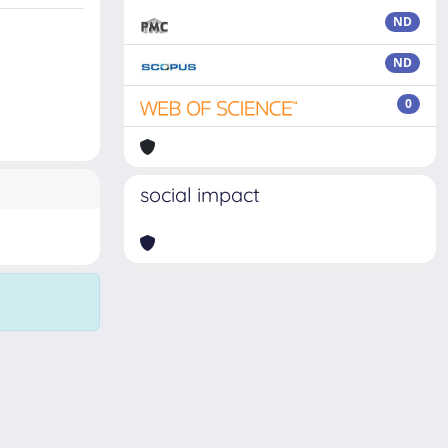
ND
ND
0
social impact