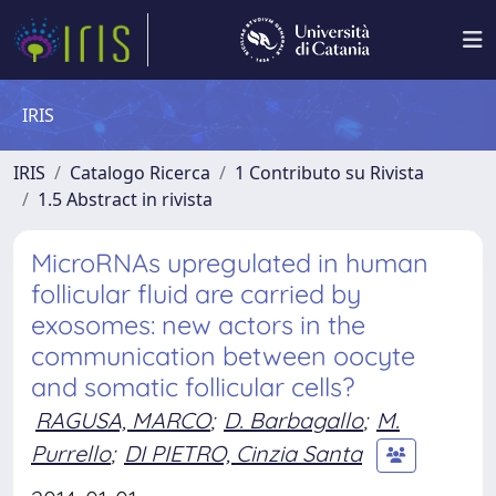
IRIS
IRIS
Catalogo Ricerca
1 Contributo su Rivista
1.5 Abstract in rivista
MicroRNAs upregulated in human
follicular fluid are carried by
exosomes: new actors in the
communication between oocyte
and somatic follicular cells?
RAGUSA, MARCO
;
D. Barbagallo
;
M.
Purrello
;
DI PIETRO, Cinzia Santa