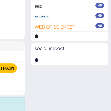
ND
ND
ND
social impact
zza/Apri