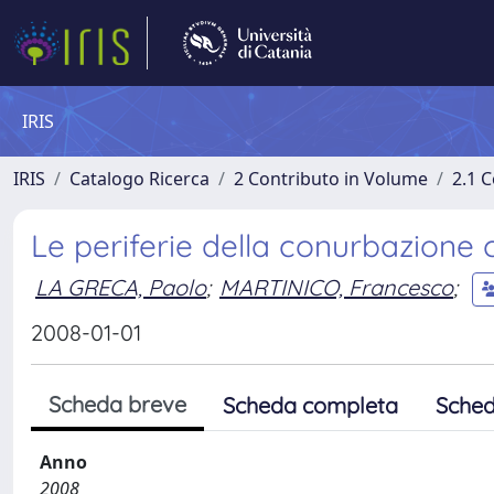
IRIS
IRIS
Catalogo Ricerca
2 Contributo in Volume
2.1 C
Le periferie della conurbazione
LA GRECA, Paolo
;
MARTINICO, Francesco
;
2008-01-01
Scheda breve
Scheda completa
Sched
Anno
2008