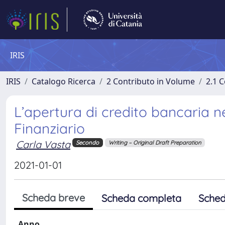
IRIS
IRIS
Catalogo Ricerca
2 Contributo in Volume
2.1 C
L’apertura di credito bancaria ne
Finanziario
Carla Vasta
Secondo
Writing – Original Draft Preparation
2021-01-01
Scheda breve
Scheda completa
Sched
Anno