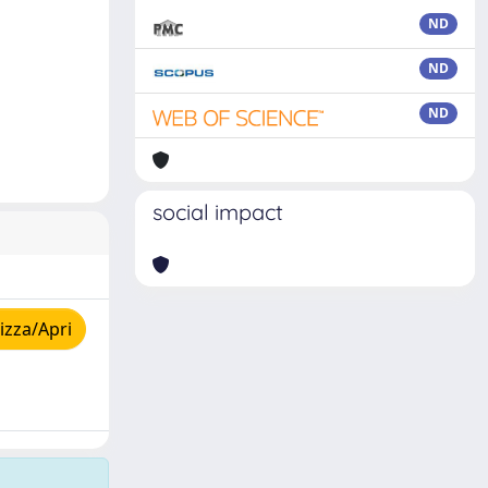
ND
ND
ND
social impact
izza/Apri