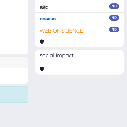
ND
ND
ND
social impact