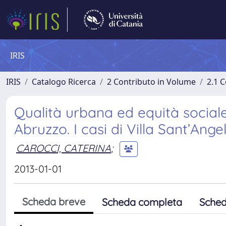
IRIS
IRIS
Catalogo Ricerca
2 Contributo in Volume
2.1 C
Qualità urbana ed equità sociale
Abruzzo. I casi di Villa Sant’Ange
CAROCCI, CATERINA
;
2013-01-01
Scheda breve
Scheda completa
Sched