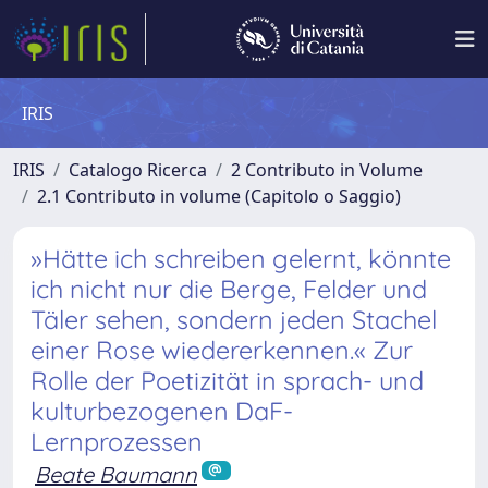
IRIS
IRIS
Catalogo Ricerca
2 Contributo in Volume
2.1 Contributo in volume (Capitolo o Saggio)
»Hätte ich schreiben gelernt, könnte
ich nicht nur die Berge, Felder und
Täler sehen, sondern jeden Stachel
einer Rose wiedererkennen.« Zur
Rolle der Poetizität in sprach- und
kulturbezogenen DaF-
Lernprozessen
Beate Baumann