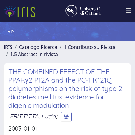
IRIS
IRIS
Catalogo Ricerca
1 Contributo su Rivista
1.5 Abstract in rivista
THE COMBINED EFFECT OF THE
PPARγ2 P12A and the PC-1 K121Q
polymorphisms on the risk of type 2
diabetes mellitus: evidence for
digenic modulation
FRITTITTA, Lucia
;
2003-01-01