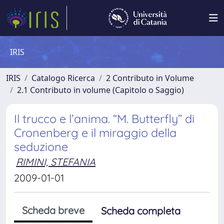
IRIS
IRIS
Catalogo Ricerca
2 Contributo in Volume
2.1 Contributo in volume (Capitolo o Saggio)
Il trucco e l’anima. “M. Butterfly” di
Cronenberg e il miraggio della
seduzione
RIMINI, STEFANIA
2009-01-01
Scheda breve
Scheda completa