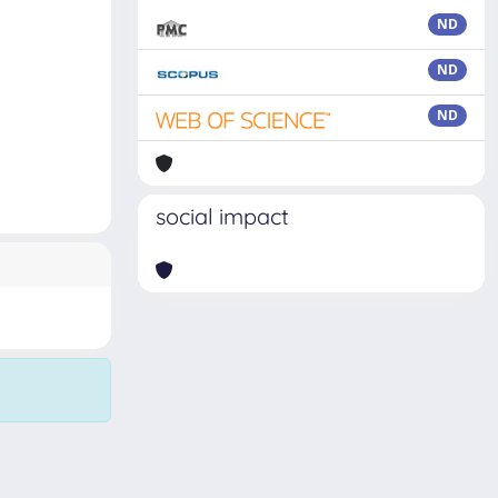
ND
ND
ND
social impact