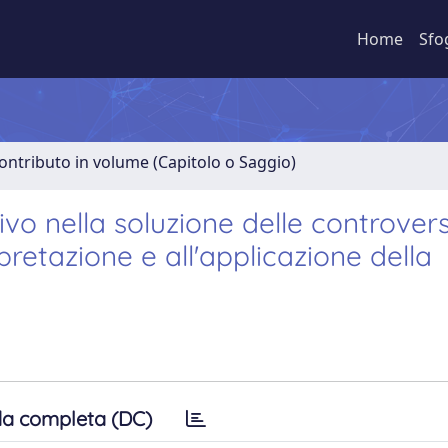
Home
Sfo
ontributo in volume (Capitolo o Saggio)
tivo nella soluzione delle controvers
erpretazione e all'applicazione della
a completa (DC)