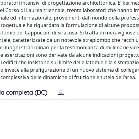
boratori intensivi di progettazione architettonica. E’ kerme
 del Corso di Laurea triennale, trenta laboratori che hanno 
ionale ed internazionale, provenienti dal mondo della profes
 progettuale ha riguardato la formulazione di alcune propos
 latomie dei Cappuccini di Siracusa. Si tratta di meravigliose 
entale, caratterizzate da un notevole strapiombo che racchi
dei luoghi straordinari per la testimonianza di millenarie vic
le esercitazioni sono derivate da alcune indicazioni progettu
 edifici che insistono sul limite delle latomie e la sistemazi
to invece alla prefigurazione di un nuovo sistema di collega
e complessiva delle dinamiche di fruizione e tutela dell’area.
a completa (DC)