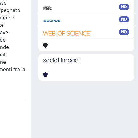
sse
ND
impegnato
sione e
ND
te
cave
ND
ude
ende
ali
social impact
one
menti tra la