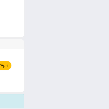
/Apri