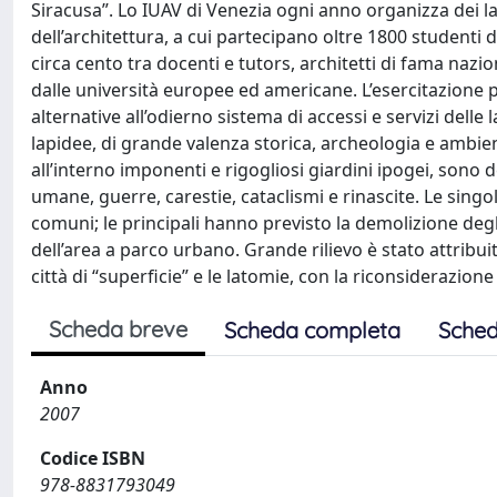
Siracusa”. Lo IUAV di Venezia ogni anno organizza dei la
dell’architettura, a cui partecipano oltre 1800 studenti
circa cento tra docenti e tutors, architetti di fama naz
dalle università europee ed americane. L’esercitazione
alternative all’odierno sistema di accessi e servizi delle
lapidee, di grande valenza storica, archeologia e ambi
all’interno imponenti e rigogliosi giardini ipogei, sono 
umane, guerre, carestie, cataclismi e rinascite. Le singo
comuni; le principali hanno previsto la demolizione degli
dell’area a parco urbano. Grande rilievo è stato attribui
città di “superficie” e le latomie, con la riconsiderazion
Scheda breve
Scheda completa
Sched
Anno
2007
Codice ISBN
978-8831793049