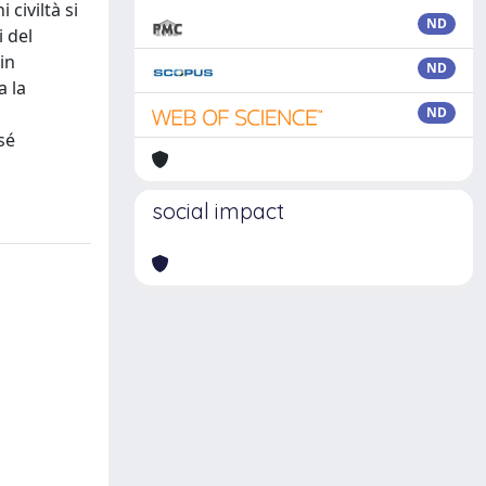
 civiltà si
ND
i del
in
ND
a la
ND
sé
social impact