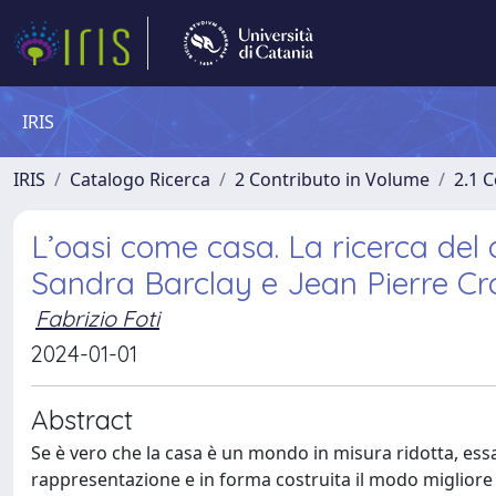
IRIS
IRIS
Catalogo Ricerca
2 Contributo in Volume
2.1 C
L’oasi come casa. La ricerca del 
Sandra Barclay e Jean Pierre Cr
Fabrizio Foti
2024-01-01
Abstract
Se è vero che la casa è un mondo in misura ridotta, essa
rappresentazione e in forma costruita il modo migliore