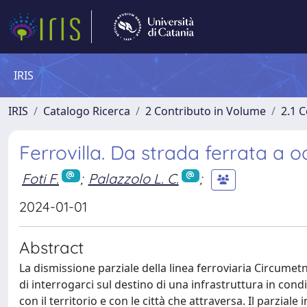
IRIS
IRIS
Catalogo Ricerca
2 Contributo in Volume
2.1 C
Ferrovilla. Da strada ferrata a 
Foti F.
;
Palazzolo L. C.
;
2024-01-01
Abstract
La dismissione parziale della linea ferroviaria Circumet
di interrogarci sul destino di una infrastruttura in co
con il territorio e con le città che attraversa. Il parzial