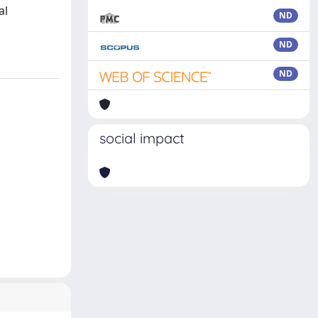
al
ND
ND
ND
social impact