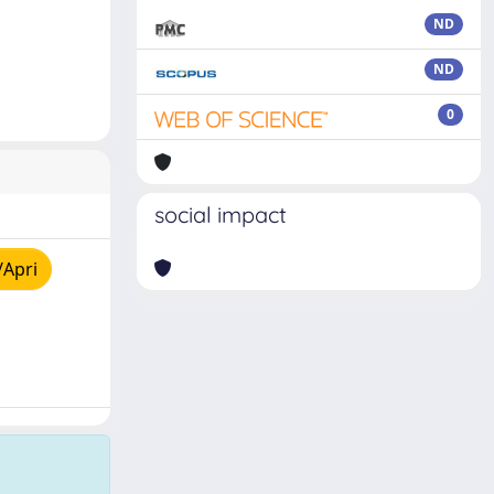
ND
ND
0
social impact
/Apri