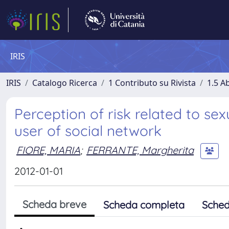
IRIS
IRIS
Catalogo Ricerca
1 Contributo su Rivista
1.5 Ab
Perception of risk related to se
user of social network
FIORE, MARIA
;
FERRANTE, Margherita
2012-01-01
Scheda breve
Scheda completa
Sched