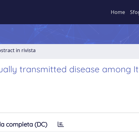
Home
Sfo
stract in rivista
xually transmitted disease among It
a completa (DC)