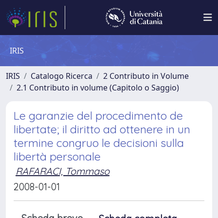
IRIS
IRIS
Catalogo Ricerca
2 Contributo in Volume
2.1 Contributo in volume (Capitolo o Saggio)
Le garanzie del procedimento de
libertate; il diritto ad ottenere in un
termine congruo le decisioni sulla
libertà personale
RAFARACI, Tommaso
2008-01-01