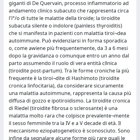
giganti di De Quervain, processo infiammatorio ad
andamento clinico subacuto che rappresenta circa
l'ì°/o di tutte le malattie della tiroide; la tiroidite
subacuta silente o indolore (painless thyroiditis)
che si manifesta in pazienti con malattia tiroi¬dea
autoimmune. Può evidenziarsi in forma sporadica
o, come awiene più frequentemente, da 3 a 6 mesi
dopo la gravidanza o comunque entro un anno dal
parto assumendo il ruolo di vera entità cllnica
(tiroidite post-partum). Tra le forme croniche la più
frequente è la tiroi¬dite di Hashimoto (tiroidite
cronica linfocitaria), da considerare sicuramente
una malattia autoimmune, rappresenta la causa più
diffusa di gozzo e ipotiroidismo. La tiroidite cronica
di Riedel (tiroidite fibrosa o sclerosante) è una
malattia molto rara che colpisce prevalente¬mente
il sesso femminile tra la IV e a V decade di età. Il
meccanismo eziopatogenetico è sconosciuto. Sono
infine da segnalare alcune forme più rare quali le