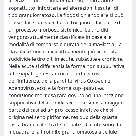
alterazioni di tipo infiammatorio, infiltrazione
soprattutto linfocitaria ed alterazioni tissutali di
tipo granulomatoso. La flogosi ghiandolare si può
presentare con specificità d'organo o far parte di
un processo morboso sistemico. Le tiroiditi
vengono attualmente classificate in base alle
modalità di comparsa e durata della ma¬lattia. La
classificazione cllnica attualmente più accettata
suddivide le tiroiditi in acute, subacute e croniche.
Nelle acute si differenzia la forma non suppurativa,
ad eziopatogenesi ancora incerta (virus
dell'influenza, della parotite, virus Coxsachie,
Adenovirus, eco) e la forma sup¬purativa,
condizione morbosa rara dovuta ad una infezione
suppurativa della tiroide secondaria nella maggior
parte dei casi ad un pro¬cesso infettivo che si
origina nel seno piriforme, residuo della quarta
tasca branchiale. Tra le tiroiditi subacute sono da
inquadrare la tiroi-dite granulomatosa a cellule