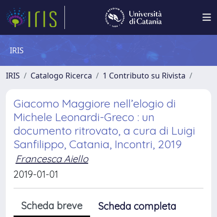
IRIS
IRIS
Catalogo Ricerca
1 Contributo su Rivista
Giacomo Maggiore nell’elogio di
Michele Leonardi-Greco : un
documento ritrovato, a cura di Luigi
Sanfilippo, Catania, Incontri, 2019
Francesca Aiello
2019-01-01
Scheda breve
Scheda completa