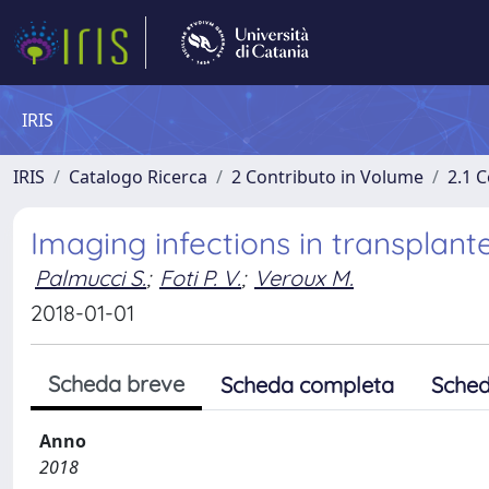
IRIS
IRIS
Catalogo Ricerca
2 Contributo in Volume
2.1 C
Imaging infections in transplant
Palmucci S.
;
Foti P. V.
;
Veroux M.
2018-01-01
Scheda breve
Scheda completa
Sched
Anno
2018