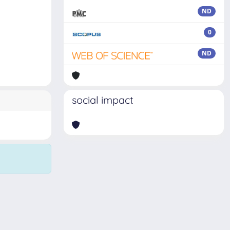
ND
0
ND
social impact