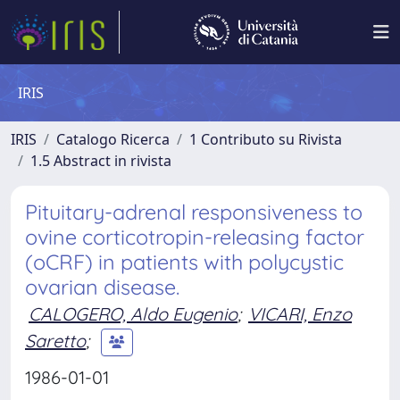
IRIS
IRIS
Catalogo Ricerca
1 Contributo su Rivista
1.5 Abstract in rivista
Pituitary-adrenal responsiveness to
ovine corticotropin-releasing factor
(oCRF) in patients with polycystic
ovarian disease.
CALOGERO, Aldo Eugenio
;
VICARI, Enzo
Saretto
;
1986-01-01