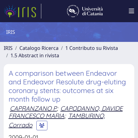
IRIS
IRIS
Catalogo Ricerca
1 Contributo su Rivista
1.5 Abstract in rivista
A comparison between Endeavor
and Endeavor Resolute drug-eluting
coronary stents: outcomes at six
month follow up
CAPRANZANO P
;
CAPODANNO, DAVIDE
FRANCESCO MARIA
;
TAMBURINO,
Corrado
2009-01-01