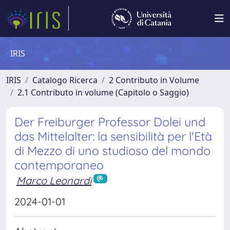
IRIS
IRIS
Catalogo Ricerca
2 Contributo in Volume
2.1 Contributo in volume (Capitolo o Saggio)
Der Freiburger Professor Dolei und
das Mittelalter: la sensibilità per l'Età
di Mezzo di uno studioso del mondo
contemporaneo
Marco Leonardi
2024-01-01