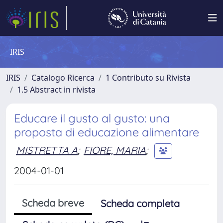
IRIS
IRIS
Catalogo Ricerca
1 Contributo su Rivista
1.5 Abstract in rivista
Educare il gusto al gusto: una
proposta di educazione alimentare
MISTRETTA A
;
FIORE, MARIA
;
2004-01-01
Scheda breve
Scheda completa