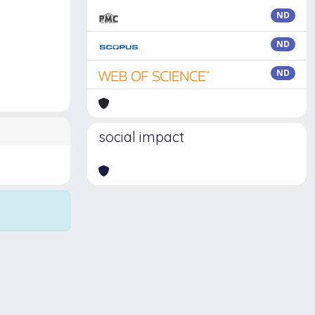
ND
ND
ND
social impact