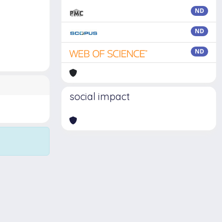
ND
ND
ND
social impact