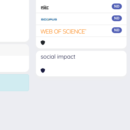
ND
ND
ND
social impact