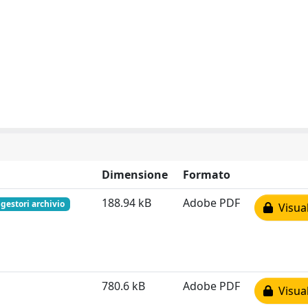
Dimensione
Formato
188.94 kB
Adobe PDF
 gestori archivio
Visual
780.6 kB
Adobe PDF
Visual