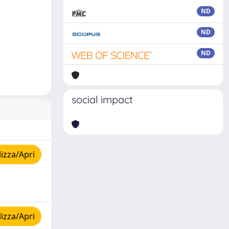
ND
ND
ND
social impact
izza/Apri
izza/Apri