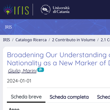
IRIS
IRIS
Catalogo Ricerca
2 Contributo in Volume
2.1 C
Broadening Our Understanding o
Nationality as a New Marker of D
Giulio, Marini
2024-01-01
Scheda breve
Scheda completa
Sched
Anno