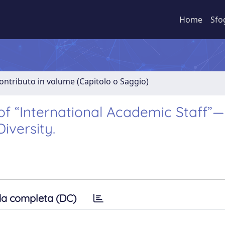
Home
Sfo
ontributo in volume (Capitolo o Saggio)
f “International Academic Staff”—
iversity.
a completa (DC)