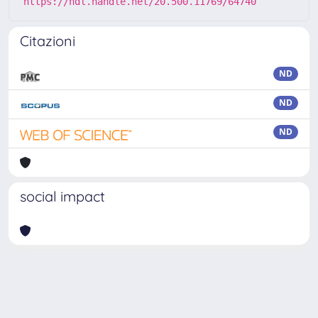
https://hdl.handle.net/20.500.11769/64740
Citazioni
ND
ND
ND
social impact
Powered by
IRIS
-
about IRIS
-