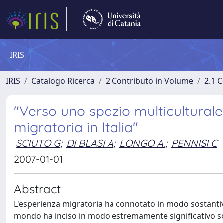
IRIS
IRIS
Catalogo Ricerca
2 Contributo in Volume
2.1 C
"Verso uno spazio multiculturale
migratoria in Italia"
SCIUTO G
;
DI BLASI A
;
LONGO A.
;
PENNISI C
2007-01-01
Abstract
L'esperienza migratoria ha connotato in modo sostantivo
mondo ha inciso in modo estremamente significativo sott