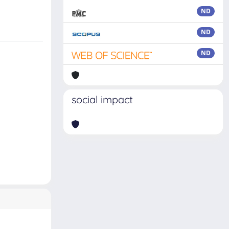
ND
ND
ND
social impact