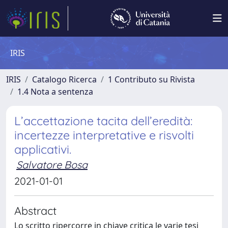
IRIS
IRIS
Catalogo Ricerca
1 Contributo su Rivista
1.4 Nota a sentenza
L’accettazione tacita dell’eredità:
incertezze interpretative e risvolti
applicativi.
Salvatore Bosa
2021-01-01
Abstract
Lo scritto ripercorre in chiave critica le varie tesi