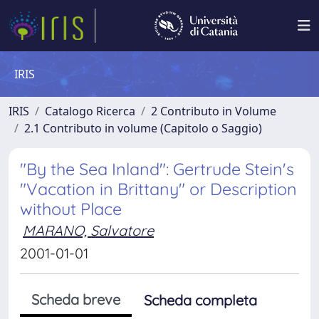
IRIS
IRIS
Catalogo Ricerca
2 Contributo in Volume
2.1 Contributo in volume (Capitolo o Saggio)
"By the Sea Inland": Gertrude Stein's
"Vacation in Brittany" or Description
without Place
MARANO, Salvatore
2001-01-01
Scheda breve
Scheda completa